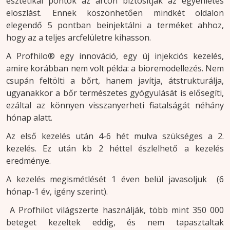
esztétikai pontok az arcon biztosítják az egyenletes
eloszlást. Ennek köszönhetően mindkét oldalon
elegendő 5 pontban beinjektálni a terméket ahhoz,
hogy az a teljes arcfelületre kihasson.
A Profhilo® egy innováció, egy új injekciós kezelés,
amire korábban nem volt példa: a bioremodellezés. Nem
csupán feltölti a bőrt, hanem javítja, átstrukturálja,
ugyanakkor a bőr természetes gyógyulását is elősegíti,
ezáltal az könnyen visszanyerheti fiatalságát néhány
hónap alatt.
Az első kezelés után 4-6 hét mulva szükséges a 2.
kezelés. Ez után kb 2 héttel észlelhető a kezelés
eredménye.
A kezelés megismétlését 1 éven belül javasoljuk (6
hónap-1 év, igény szerint).
A Profhilot világszerte használják, több mint 350 000
beteget kezeltek eddig, és nem tapasztaltak