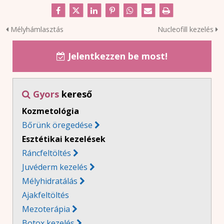
Mélyhámlasztás
Nucleofill kezelés
Jelentkezzen be most!

Gyors
kereső

Kozmetológia
Bőrünk öregedése
Esztétikai kezelések
Ráncfeltöltés
Juvéderm kezelés
Mélyhidratálás
Ajakfeltöltés
Mezoterápia

Botox kezelés
