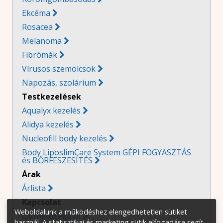
Ekcéma

Rosacea

Melanoma

Fibrómák

Vírusos szemölcsök

Napozás, szolárium

Testkezelések
Aqualyx kezelés
Alidya kezelés
Nucleofill body kezelés
Body LiposlimCare System GÉPI FOGYASZTÁS
és BŐRFESZESÍTÉS
Árak
Árlista
Kapcsolat
Weboldalunk a működéshez elengedhetetlen sütiket
Elérhetőségeim

használ. A statisztikai és marketing sütik elfogadása segít