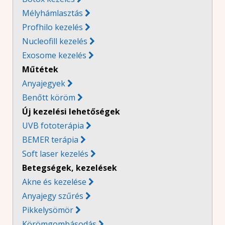
Mélyhámlasztás
Profhilo kezelés
Nucleofill kezelés
Exosome kezelés
Műtétek
Anyajegyek
Benőtt köröm
Új kezelési lehetőségek
UVB fototerápia
BEMER terápia
Soft laser kezelés
B
etegségek, kezelések
Akne és kezelése
Anyajegy szűrés

Pikkelysömör

Körömgombásodás
