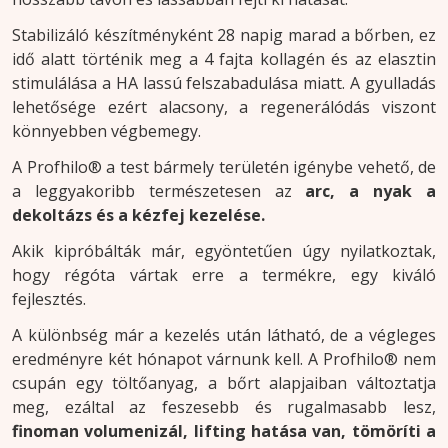
Stabilizáló készítményként 28 napig marad a bőrben, ez
idő alatt történik meg a 4 fajta kollagén és az elasztin
stimulálása a HA lassú felszabadulása miatt. A gyulladás
lehetősége ezért alacsony, a regenerálódás viszont
könnyebben végbemegy.
A Profhilo® a test bármely területén igénybe vehető, de
a leggyakoribb természetesen az
arc, a nyak a
dekoltázs és a kézfej kezelése.
Akik kipróbálták már, egyöntetűen úgy nyilatkoztak,
hogy régóta vártak erre a termékre, egy kiváló
fejlesztés.
A különbség már a kezelés után látható, de a végleges
eredményre két hónapot várnunk kell. A Profhilo® nem
csupán egy töltőanyag, a bőrt alapjaiban változtatja
meg, ezáltal az feszesebb és rugalmasabb lesz,
finoman volumenizál, lifting hatása van, tömöríti a