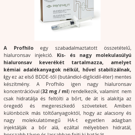
A Profhilo
egy szabadalmaztatott összetételű,
hialuronsav injekció.
Kis- és nagy molekulasúlyú
hialuronsav keverékét tartalmazza, amelyet
kémiai adalékanyagok nélkül, hővel stabilizálnak,
í
gy ez az első BDDE-től (butándiol-diglicidil-éter) mentes
készítmény. A Profhilo igen nagy hialuronsav
koncentrációval (
32 mg / ml
) rendelkezik, valamint nem
csak hidratálja és feltölti a bőrt, de át is alakítja az
öregedő és megereszkedő szöveteket. Amiben
különbözik más töltőanyagoktól, hogy az alacsony és
nagy molekulatömegű HA-t egyetlen adagban
injektálják a bőr alá, ezáltal mélyebben hidratál,
hosszabb távon és lassabban fejti ki hatását.