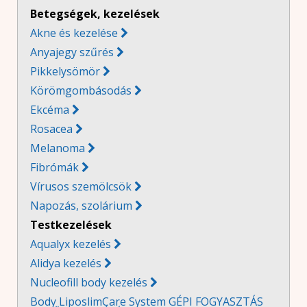
B
etegségek, kezelések
Akne és kezelése
Anyajegy szűrés

Pikkelysömör

Körömgombásodás

Ekcéma

Rosacea

Melanoma

Fibrómák

Vírusos szemölcsök

Napozás, szolárium

Testkezelések
Aqualyx kezelés
Alidya kezelés
Nucleofill body kezelés
Body LiposlimCare System GÉPI FOGYASZTÁS