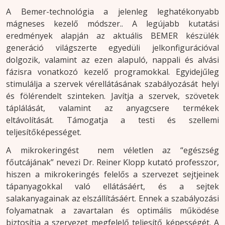
A Bemer-technológia a jelenleg leghatékonyabb
mágneses kezelő módszer.. A legújabb kutatási
eredmények alapján az aktuális BEMER készülék
generáció világszerte egyedüli jelkonfigurációval
dolgozik, valamint az ezen alapuló, nappali és alvási
fázisra vonatkozó kezelő programokkal. Egyidejűleg
stimulálja a szervek vérellátásának szabályozását helyi
és fölérendelt szinteken. Javítja a szervek, szövetek
táplálását, valamint az anyagcsere termékek
eltávolítását. Támogatja a testi és szellemi
teljesítőképességet.
A mikrokeringést nem véletlen az “egészség
főutcájának” nevezi Dr. Reiner Klopp kutató professzor,
hiszen a mikrokeringés felelős a szervezet sejtjeinek
tápanyagokkal való ellátásáért, és a sejtek
salakanyagainak az elszállításáért. Ennek a szabályozási
folyamatnak a zavartalan és optimális működése
biztosítja a szervezet megfelelő teljesítő képességét. A