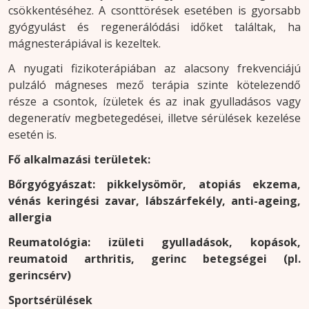
csökkentéséhez.
A csonttörések e
setében is gyorsabb
gyógyulást és regenerálódási időket találtak, ha
mágnesterápiával is kezeltek.
A nyugati fizikoterápiában az alacsony frekvenciájú
pulzáló mágneses mező terápia szinte kötelezendő
része a csontok, ízületek és az inak gyulladá
sos vagy
degeneratív megbetegedései, illetve sérülések kezelése
esetén is.
Fő alkalmazási területek:
Bőrgyógyászat: pikkelysömör, atopiás ekzema,
vénás keringési zavar, lábszárfekély, anti-ageing,
allergia
Reumatológia: izületi gyulladások, kopások,
reumatoid arthritis, gerinc betegségei (pl.
gerincsérv)
Sportsérülések