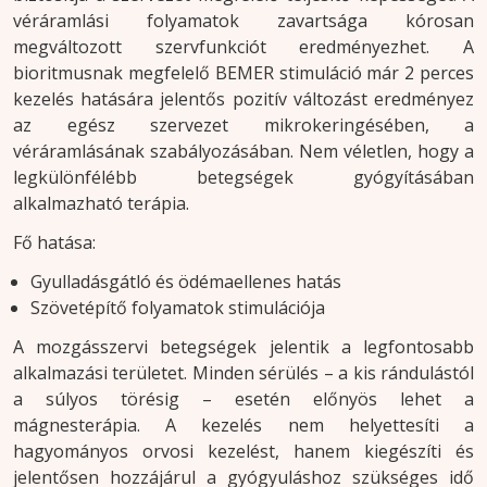
véráramlási folyamatok zavartsága kórosan
megváltozott szervfunkciót eredményezhet. A
bioritmusnak megfelelő BEMER stimuláció már 2 perces
kezelés hatására jelentős pozitív változást eredményez
az egész szervezet mikrokeringésében, a
véráramlásának szabályozásában. Nem véletlen, hogy a
legkülönfélébb betegségek gyógyításában
alkalmazható terápia.
Fő hatása:
Gyulladásgátló és ödémaellenes hatás
Szövetépítő folyamatok
stimulációja
A mozgásszervi betegségek jelentik a legfontosabb
alkalmazási területet. Minden sérülés – a kis rándulástól
a súlyos törésig – esetén előnyös lehet a
mágnesterápia. A kezelés nem helyettesíti a
hagyományos orvosi kezelést, hanem kiegészíti és
jelentősen hozzájárul a gyógyuláshoz szükséges idő