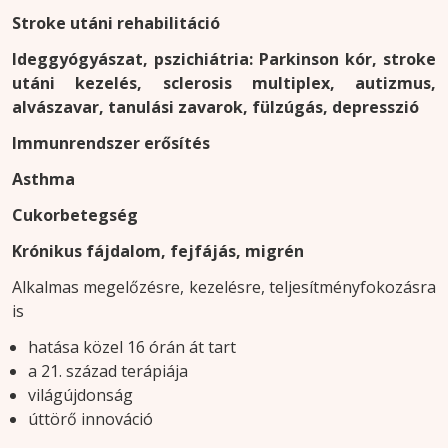
Stroke utáni rehabilitáció
Ideggyógyászat, pszichiátria: Parkinson kór, stroke
utáni kezelés, sclerosis multiplex, autizmus,
alvászavar, tanulási zavarok, fülzúgás, depresszió
Immunrendszer erősítés
Asthma
Cukorbetegség
Krónikus fájdalom, fejfájás, migrén
Alkalmas megelőzésre, kezelésre, teljesítményfokozásra
is
hatása közel 16 órán át tart
a 21. század terápiája
világújdonság
úttörő innováció