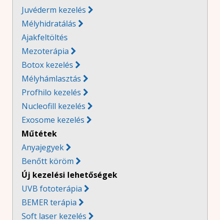
Juvéderm kezelés
Mélyhidratálás
Ajakfeltöltés
Mezoterápia

Botox kezelés

Mélyhámlasztás
Profhilo kezelés
Nucleofill kezelés
Exosome kezelés
Műtétek
Anyajegyek
Benőtt köröm
Új kezelési lehetőségek
UVB fototerápia
BEMER terápia
Soft laser kezelés