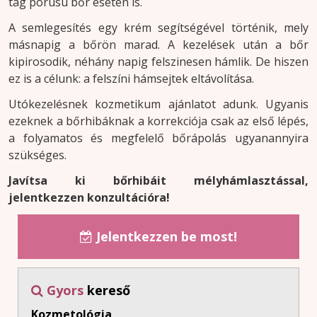
tág pórusú bőr esetén is.
A semlegesítés egy krém segítségével történik, mely
másnapig a bőrön marad. A kezelések után a bőr
kipirosodik, néhány napig felszinesen hámlik. De hiszen
ez is a célunk: a felszíni hámsejtek eltávolítása.
Utókezelésnek kozmetikum ajánlatot adunk. Ugyanis
ezeknek a bőrhibáknak a korrekciója csak az első lépés,
a folyamatos és megfelelő bőrápolás ugyanannyira
szükséges.
Javítsa ki bőrhibáit mélyhámlasztással,
jelentkezzen konzultációra!
Jelentkezzen be most!

Gyors
kereső

Kozmetológia