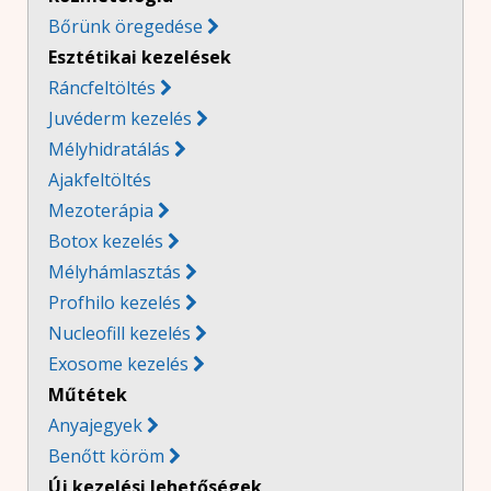
Bőrünk öregedése
Esztétikai kezelések
Ráncfeltöltés
Juvéderm kezelés
Mélyhidratálás
Ajakfeltöltés
Mezoterápia

Botox kezelés

Mélyhámlasztás
Profhilo kezelés
Nucleofill kezelés
Exosome kezelés
Műtétek
Anyajegyek
Benőtt köröm
Új kezelési lehetőségek