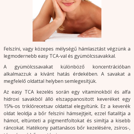
Felszíni, vagy közepes mélységű hámlasztást végzünk a
legmodernebb easy TCA-val és gyümölcssavakkal.
A gyümölcssavakat különböző koncentrációban
alkalmazzuk a kívánt hatás érdekében. A savakat a
megfelelő oldattal helyben semlegesítjük.
Az easy TCA kezelés során egy vitaminokból és alfa
hidroxi savakból álló elszappanositott keveréket egy
15%-os triklórecetsav oldattal elegyítünk. Ez a keverék
oldat leoldja a bőr felszíni hámsejtjeit, ezzel fiatalítja a
hámot, eltünteti a pigmentfoltokat és simítja a kisebb
ráncokat. Hatékony pattanásos bőr kezelésére, zsíros-,