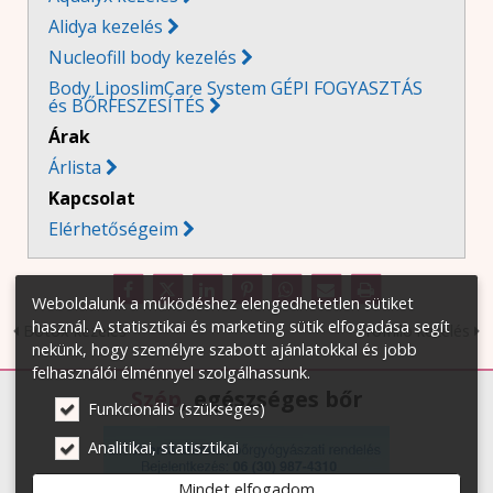
Alidya kezelés
Nucleofill body kezelés
Body LiposlimCare System GÉPI FOGYASZTÁS
és BŐRFESZESÍTÉS
Árak
Árlista
Kapcsolat
Elérhetőségeim

Weboldalunk a működéshez elengedhetetlen sütiket
használ. A statisztikai és marketing sütik elfogadása segít
Botox kezelés
Profhilo kezelés
nekünk, hogy személyre szabott ajánlatokkal és jobb
felhasználói élménnyel szolgálhassunk.
Szép
, egészséges bőr
Funkcionális (szükséges)
Analitikai, statisztikai
Mindet elfogadom