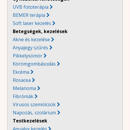
UVB fototerápia
BEMER terápia
Soft laser kezelés
B
etegségek, kezelések
Akne és kezelése
Anyajegy szűrés

Pikkelysömör

Körömgombásodás

Ekcéma

Rosacea

Melanoma

Fibrómák

Vírusos szemölcsök

Napozás, szolárium

Testkezelések
Aqualyx kezelés